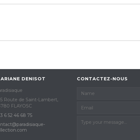
 ARIANE DENISOT
CONTACTEZ-NOUS
radisiaque
5 Route de Saint-Lambert,
3780 FLAYOSC
3 6 52 46 68 75
ntact@paradisiaque-
llection.com