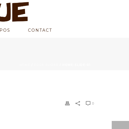
POS
CONTACT
HOME
/
EDGE SLIDER
/ HOME-SLIDE-01
0