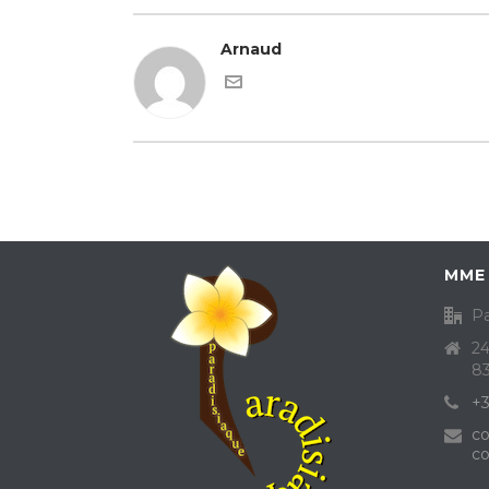
Arnaud
MME
Pa
24
8
+3
co
co