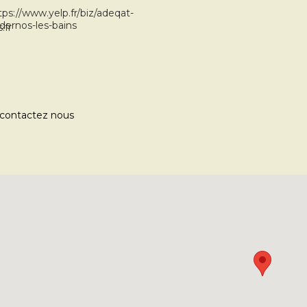
tps://www.yelp.fr/biz/adeqat-
dernos-les-bains
.fr
, contactez nous