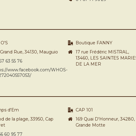
O'S
Boutique FANNY
 Grand Rue, 34130, Mauguio
17 rue Frédéric MISTRAL,
13460, LES SAINTES MARIE
67 63 55 76
DE LA MER
ps://www.facebook.com/WHOS-
272040557053/
mps d'Em
CAP 101
bd de la plage, 33950, Cap
169 Quai D'Honneur, 34280,
ret
Grande Motte
56 60 95 77