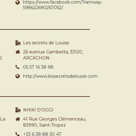
https://www.facebook.com/Tramway-
598622690267052/
Les secrets de Louise
26 avenue Gambetta, 33120,
S
ARCACHON
05 57 16 38 98
http://www.lessecretsdelouise.com
NIKKI D'OGGI
 La
41 Rue Georges Clémenceau,
83990, Saint-Tropez
+33 6 38 88 30 47