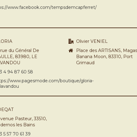
ps://www.facebook.com/tempsdemcapferret/
LORIA
Olivier VENIEL
 rue du Général De
Place des ARTISANS, Magas
ULLE, 83980, LE
Banana Moon, 83310, Port
AVANDOU
Grimaud
3 4 94 87 60 58
tps://www.pagesmode.com/boutique/gloria-
-lavandou
DEQAT
avenue Pasteur, 33510,
dernos les Bains
3 5 57 70 61 39