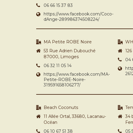
06 66 15 37 83
https://www.facebook.com/Coco-
dAnge-289986374508224/
MA Petite ROBE Noire
WH
53 Rue Adrien Dubouché
126
87000, Limoges
04 
06 32 11 05 14
htt
261
https://www.facebook.com/MA-
Petite-ROBE-Noire-
319591658106277/
Beach Coconuts
Te
11 Allée Ortal, 33680, Lacanau-
34 
Océan
Fer
06 10 67 51 38
05 