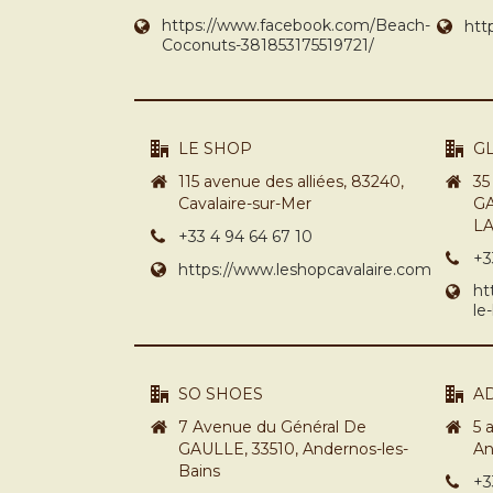
https://www.facebook.com/Beach-
htt
Coconuts-381853175519721/
LE SHOP
G
115 avenue des alliées, 83240,
35
Cavalaire-sur-Mer
GA
L
+33 4 94 64 67 10
+3
https://www.leshopcavalaire.com
ht
le
SO SHOES
A
7 Avenue du Général De
5 
GAULLE, 33510, Andernos-les-
An
Bains
+3