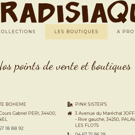
COLLECTIONS
LES BOUTIQUES
A PRO
os points de vente et boutiques
TE BOHEME
PINK SISTER'S
Cours Gabriel PERI, 34400,
3 Avenue du Maréchal JOF
NEL
- Rive gauche, 34250, PALA
LES FLOTS
67 18 88 92
04 67 71 96 29